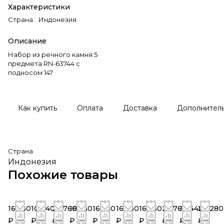
Характеристики
Страна
:
Индонезия
Описание
Набор из речного камня 5
предмета RN-63744 c
подносом 147
Как купить
Оплата
Доставка
Дополнител
Страна
Индонезия
Похожие товары
16 560
10 440
23 760
16 560
16 560
16 560
16 560
23 760
10 440
20 280
₽
₽
₽
₽
₽
₽
₽
₽
₽
₽