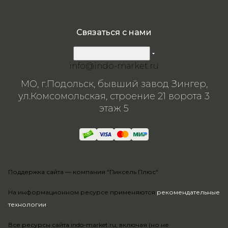
Связаться с нами
8 800 200-57-24
info@indo-market.ru
МО, г.Подольск, бывший завод Зингер,
ул.Комсомольская, строение 21 ворота 3
этаж 5
Поддержка сайта —
компания "Пиксель Плюс"
На информационном ресурсе применяются
рекомендательные
технологии
.
Все ресурсы сайта indo-market.ru, включая (но не