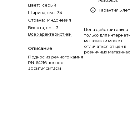
Цвет
:
серый
Гарантия 5 лет
Ширина, см.
:
34
Страна
:
Индонезия
Высота, см.
:
3
Цена действительна
Все характеристики
только для интернет-
магазина и может
отличаться от цен в
Описание
розничных магазинах
Поднос из речного камня
RN-64216 поднос
30см*34см*3см