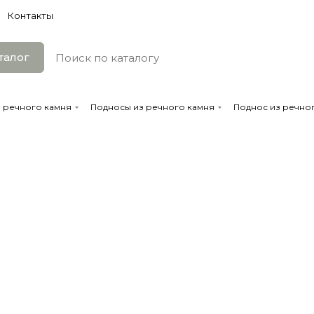
Контакты
талог
з речного камня
Подносы из речного камня
Поднос из речног