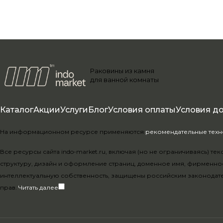
Раковины из камня
для ванной комнаты
Каталог
Акции
Услуги
Блог
Условия оплаты
Условия д
На информационном ресурсе применяются
рекомендательные тех
Все ресурсы сайта indo-market.ru, включая (но не ограничиваясь) 
структуру, дизайн и оформление страниц, доменное имя, фирменно
интеллектуальную собственность, защищены российским законодат
прав.
Читать далее