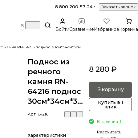
8 800 200-57-24
Заказать звонок
Войти
Сравнение
Избранное
Корзина
о камня RN-64216 поднос 30см*34см*3см
Поднос из
8 280 ₽
речного
камня RN-
В корзину
64216 поднос
30см*34см*3см
Купить в 1
клик
Арт.
64216
В наличии: 1
Рассчитать
Характеристики
доставку