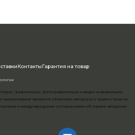
оставки
Контакты
Гарантия на товар
нологии
.
текстовую, графическую, фотографическую и видео информацию,
е наименование являются объектами авторского права и прав на
ельством и международными соглашениями об охране авторских