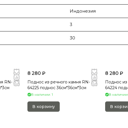
Индонезия
3
30
8 280 ₽
8 280 ₽
ня RN-
Поднос из речного камня RN-
Поднос из
м*3см
64225 поднос 36см*36см*3см
64224 подн
В наличии: 1
В наличии:
В корзину
В корзи