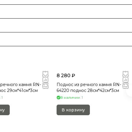
8 280 ₽
 речного камня RN-
Поднос из речного камня RN-
ос 29см*41см*3см
64220 поднос 28см*42см*3см
 1
В наличии: 1
ну
В корзину