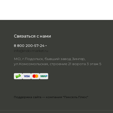
Связаться с нами
8 800 200-57-24
info@indo-market.ru
МО, г.Подольск, бывший завод Зингер,
ул.Комсомольская, строение 21 ворота 3 этаж 5
Поддержка сайта —
компания "Пиксель Плюс"