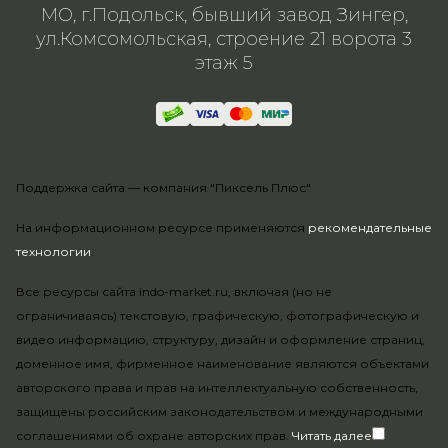
МО, г.Подольск, бывший завод Зингер,
ул.Комсомольская, строение 21 ворота 3
этаж 5
Поддержка сайта —
компания "Пиксель Плюс"
На информационном ресурсе применяются
рекомендательные
технологии
.
Все ресурсы сайта indo-market.ru, включая (но не
ограничиваясь) текстовую, графическую, фотографическую и
видео информацию, структуру, дизайн и оформление страниц,
доменное имя, фирменное наименование являются объектами
авторского права и прав на интеллектуальную собственность,
защищены российским законодательством и международными
соглашениями об охране авторских прав.
Читать далее