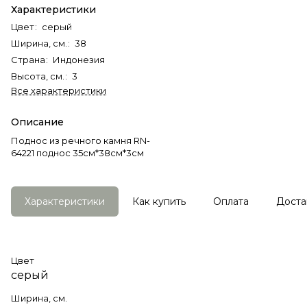
Характеристики
Цвет
:
серый
Ширина, см.
:
38
Страна
:
Индонезия
Высота, см.
:
3
Все характеристики
Описание
Поднос из речного камня RN-
64221 поднос 35см*38см*3см
Характеристики
Как купить
Оплата
Доста
Цвет
серый
Ширина, см.