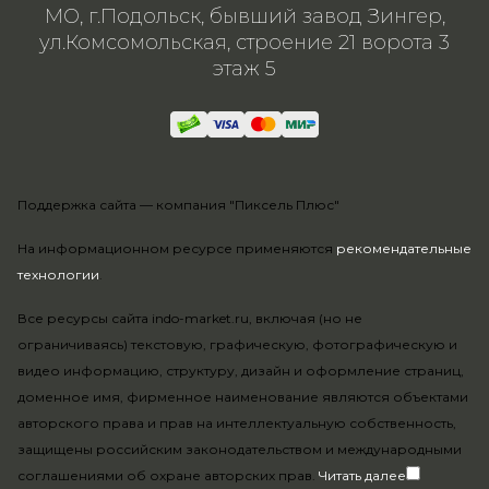
МО, г.Подольск, бывший завод Зингер,
ул.Комсомольская, строение 21 ворота 3
этаж 5
Поддержка сайта —
компания "Пиксель Плюс"
На информационном ресурсе применяются
рекомендательные
технологии
.
Все ресурсы сайта indo-market.ru, включая (но не
ограничиваясь) текстовую, графическую, фотографическую и
видео информацию, структуру, дизайн и оформление страниц,
доменное имя, фирменное наименование являются объектами
авторского права и прав на интеллектуальную собственность,
защищены российским законодательством и международными
соглашениями об охране авторских прав.
Читать далее