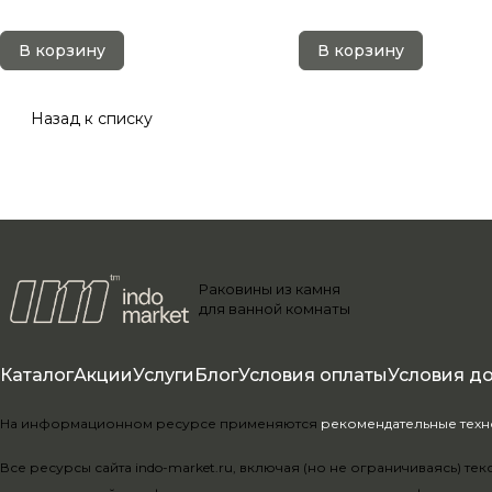
В корзину
В корзину
Назад к списку
Раковины из камня
для ванной комнаты
Каталог
Акции
Услуги
Блог
Условия оплаты
Условия д
На информационном ресурсе применяются
рекомендательные тех
Все ресурсы сайта indo-market.ru, включая (но не ограничиваясь) 