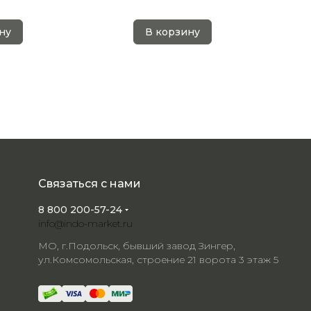
ну
В корзину
Связаться с нами
8 800 200-57-24
info@indo-market.ru
МО, г.Подольск, бывший завод Зингер,
ул.Комсомольская, строение 21 ворота 3 этаж 5