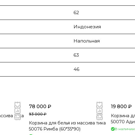
62
Индонезия
Напольная
63
46
78 000 ₽
19 800 ₽
93 000 ₽
ассива тика
Корзина дл
50070 Адик
Корзина для белья из массива тика
50076 Римба (60*35*90)
В наличии: