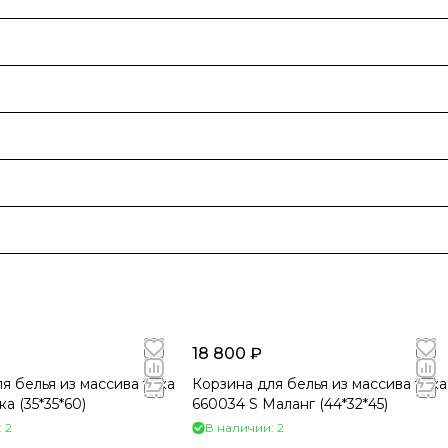
18 800 ₽
я белья из массива тика
Корзина для белья из массива тика
а (35*35*60)
660034 S Маланг (44*32*45)
 2
В наличии: 2