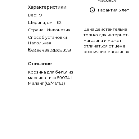
Характеристики
Гарантия 5 лет
Вес
:
9
Ширина, см.
:
62
Цена действительна
Страна
:
Индонезия
только для интернет-
Способ установки
:
магазина и может
Напольная
отличаться от цен в
Все характеристики
розничных магазинах
Описание
Корзина для белья из
массива тика 50034 L
Маланг (62*46*63)