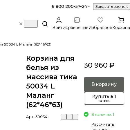
8 800 200-57-24
Заказать звонок
Войти
Сравнение
Избранное
Корзина
а 50034 L Маланг (62*46*63)
Корзина для
30 960 ₽
белья из
массива тика
В корзину
50034 L
Маланг
Купить в 1
клик
(62*46*63)
В наличии: 1
Арт.
50034
Рассчитать
доставку