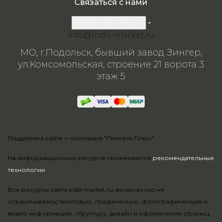
Связаться с нами
8 800 200-57-24
info@indo-market.ru
МО, г.Подольск, бывший завод Зингер,
ул.Комсомольская, строение 21 ворота 3
этаж 5
Поддержка сайта —
компания "Пиксель Плюс"
На информационном ресурсе применяются
рекомендательные
технологии
.
Все ресурсы сайта indo-market.ru, включая (но не
ограничиваясь) текстовую, графическую, фотографическую и
видео информацию, структуру, дизайн и оформление страниц,