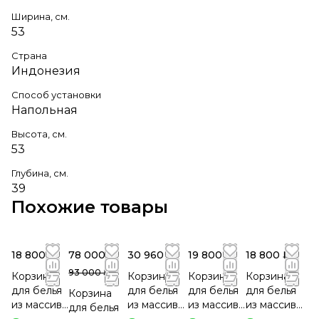
Ширина, см.
53
Страна
Индонезия
Способ установки
Напольная
Высота, см.
53
Глубина, см.
39
Похожие товары
18 800 ₽
78 000 ₽
30 960 ₽
19 800 ₽
18 800 ₽
93 000 ₽
Корзина
Корзина
Корзина
Корзина
для белья
для белья
для белья
для белья
Корзина
из массива
из массива
из массива
из массива
для белья
тика
тика 50034
тика
тика