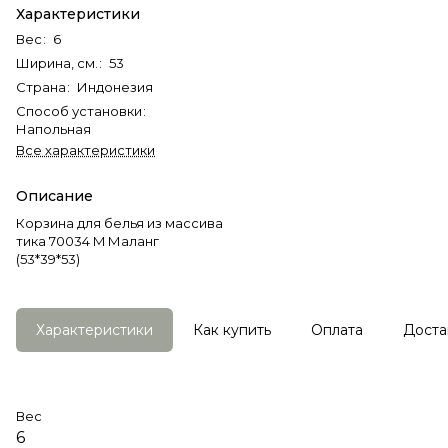
Характеристики
Вес
:
6
Ширина, см.
:
53
Страна
:
Индонезия
Способ установки
:
Напольная
Все характеристики
Описание
Корзина для белья из массива
тика 70034 M Маланг
(53*39*53)
Характеристики
Как купить
Оплата
Доста
Вес
6