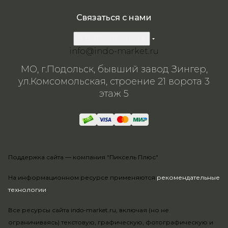
Связаться с нами
8 800 200-57-24
info@indo-market.ru
МО, г.Подольск, бывший завод Зингер,
ул.Комсомольская, строение 21 ворота 3
этаж 5
Поддержка сайта —
компания "Пиксель Плюс"
На информационном ресурсе применяются
рекомендательные
технологии
.
Все ресурсы сайта indo-market.ru, включая (но не
ограничиваясь) текстовую, графическую, фотографическую и