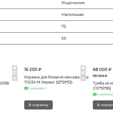
Индонезия
Напольная
75
50
16 200 ₽
68 000 ₽
119 700 ₽
Корзина для белья из массива тика
70034 M Маланг (53*39*53)
50058
Тумба из м
(110*55*85)
В наличии: 1
В наличии:
В корзину
В корзи