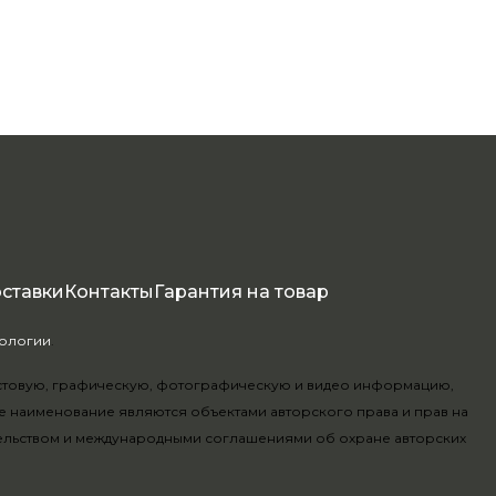
оставки
Контакты
Гарантия на товар
нологии
.
текстовую, графическую, фотографическую и видео информацию,
е наименование являются объектами авторского права и прав на
ельством и международными соглашениями об охране авторских