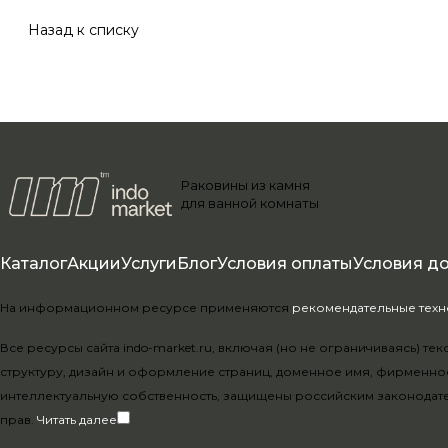
Назад к списку
Раковины из камня
для ванной комнаты
Каталог
Акции
Услуги
Блог
Условия оплаты
Условия д
На информационном ресурсе применяются
рекомендательные тех
Все ресурсы сайта indo-market.ru, включая (но не ограничиваясь) 
структуру, дизайн и оформление страниц, доменное имя, фирменно
интеллектуальную собственность, защищены российским законодат
прав.
Читать далее