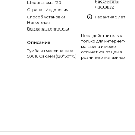
Рассчитать
Ширина, см.
:
120
доставку
Страна
:
Индонезия
Способ установки
:
Гарантия 5 лет
Напольная
Все характеристики
Цена действительна
только для интернет-
Описание
магазина и может
Тумба из массива тика
отличаться от цен в
50016 Сакием (120*50*75)
розничных магазинах