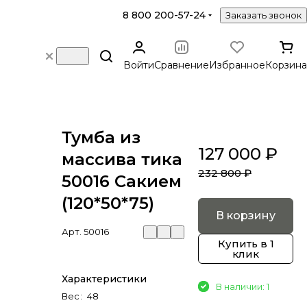
8 800 200-57-24
Заказать звонок
Войти
Сравнение
Избранное
Корзина
Тумба из
127 000 ₽
массива тика
232 800 ₽
50016 Сакием
(120*50*75)
В корзину
Арт.
50016
Купить в 1
клик
Характеристики
В наличии: 1
Вес
:
48