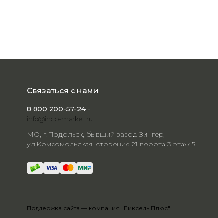
Связаться с нами
8 800 200-57-24
info@indo-market.ru
МО, г.Подольск, бывший завод Зингер,
ул.Комсомольская, строение 21 ворота 3 этаж 5
Поддержка сайта —
компания "Пиксель Плюс"