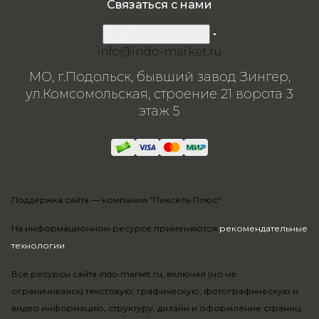
Связаться с нами
8 800 200-57-24
info@indo-market.ru
МО, г.Подольск, бывший завод Зингер,
ул.Комсомольская, строение 21 ворота 3
этаж 5
Поддержка сайта —
компания "Пиксель Плюс"
На информационном ресурсе применяются
рекомендательные
технологии
.
Все ресурсы сайта indo-market.ru, включая (но не
ограничиваясь) текстовую, графическую, фотографическую и
видео информацию, структуру, дизайн и оформление страниц,