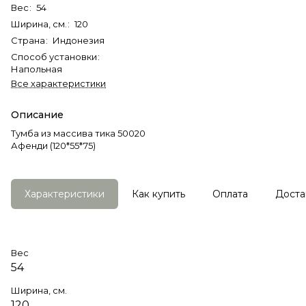
Вес
:
54
Ширина, см.
:
120
Страна
:
Индонезия
Способ установки
:
Напольная
Все характеристики
Описание
Тумба из массива тика 50020
Афенди (120*55*75)
Характеристики
Как купить
Оплата
Доста
Вес
54
Ширина, см.
120