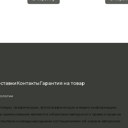
оставки
Контакты
Гарантия на товар
нологии
.
текстовую, графическую, фотографическую и видео информацию,
е наименование являются объектами авторского права и прав на
ельством и международными соглашениями об охране авторских