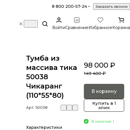
8 800 200-57-24
Заказать звонок
Войти
Сравнение
Избранное
Корзина
Тумба из
98 000 ₽
массива тика
149 400 ₽
50038
Чикаранг
В корзину
(110*55*80)
Купить в 1
клик
Арт.
50038
В наличии: 1
Характеристики