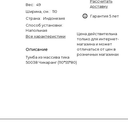
Рассчитать
Вес
:
49
доставку
Ширина, см.
:
110
Гарантия 5 лет
Страна
:
Индонезия
Способ установки
:
Напольная
Цена действительна
Все характеристики
только для интернет-
магазина и может
Описание
отличаться от цен в
розничных магазинах
Тумба из массива тика
50038 Чикаранг (110*55*80)