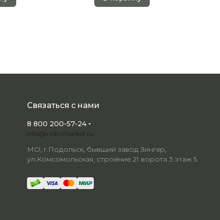
Связаться с нами
8 800 200-57-24
info@indo-market.ru
МО, г.Подольск, бывший завод Зингер,
ул.Комсомольская, строение 21 ворота 3 этаж 5