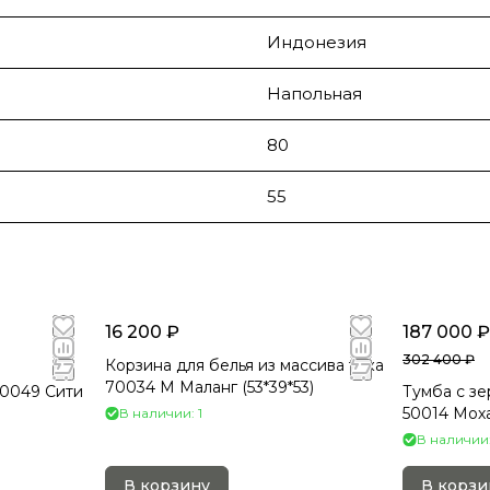
Индонезия
Напольная
80
55
16 200 ₽
187 000 ₽
302 400 ₽
Корзина для белья из массива тика
70034 M Маланг (53*39*53)
50049 Сити
Тумба с зе
50014 Моха
В наличии: 1
В наличии:
В корзину
В корзи