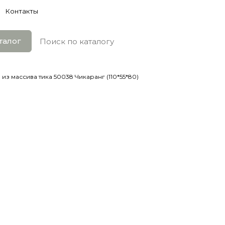
Контакты
талог
 из массива тика 50038 Чикаранг (110*55*80)