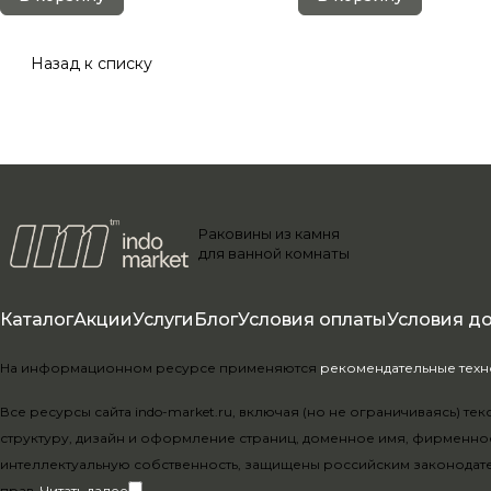
Назад к списку
Раковины из камня
для ванной комнаты
Каталог
Акции
Услуги
Блог
Условия оплаты
Условия д
На информационном ресурсе применяются
рекомендательные тех
Все ресурсы сайта indo-market.ru, включая (но не ограничиваясь) 
структуру, дизайн и оформление страниц, доменное имя, фирменно
интеллектуальную собственность, защищены российским законодат
прав.
Читать далее