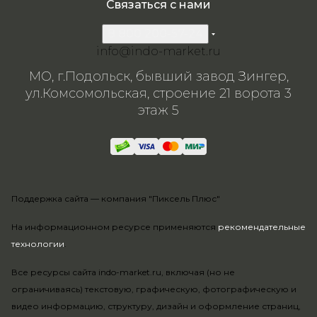
Связаться с нами
8 800 200-57-24
info@indo-market.ru
МО, г.Подольск, бывший завод Зингер,
ул.Комсомольская, строение 21 ворота 3
этаж 5
Поддержка сайта —
компания "Пиксель Плюс"
На информационном ресурсе применяются
рекомендательные
технологии
.
Все ресурсы сайта indo-market.ru, включая (но не
ограничиваясь) текстовую, графическую, фотографическую и
видео информацию, структуру, дизайн и оформление страниц,