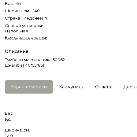
Вес
:
64
Ширина, см.
:
140
Страна
:
Индонезия
Способ установки
:
Напольная
Все характеристики
Описание
Тумба из массива тика 50062
Джамби (140*55*85)
Характеристики
Как купить
Оплата
Доста
Вес
64
Ширина, см.
140