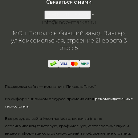
Связаться с нами
8 800 200-57-24
info@indo-market.ru
МО, г.Подольск, бывший завод Зингер,
ул.Комсомольская, строение 21 ворота 3
этаж 5
Поддержка сайта —
компания "Пиксель Плюс"
На информационном ресурсе применяются
рекомендательные
технологии
.
Все ресурсы сайта indo-market.ru, включая (но не
ограничиваясь) текстовую, графическую, фотографическую и
видео информацию, структуру, дизайн и оформление страниц,