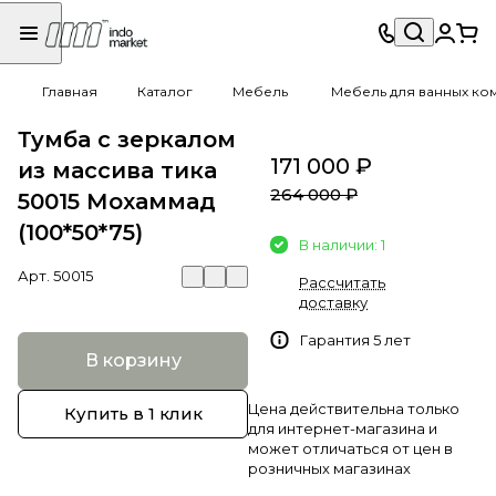
Главная
Каталог
Мебель
Мебель для ванных ко
Тумба с зеркалом
171 000 ₽
из массива тика
264 000 ₽
50015 Мохаммад
(100*50*75)
В наличии: 1
Арт.
50015
Рассчитать
доставку
Гарантия 5 лет
В корзину
Цена действительна только
Купить в 1 клик
для интернет-магазина и
может отличаться от цен в
розничных магазинах