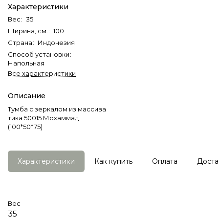
Характеристики
Вес
:
35
Ширина, см.
:
100
Страна
:
Индонезия
Способ установки
:
Напольная
Все характеристики
Описание
Тумба с зеркалом из массива
тика 50015 Мохаммад
(100*50*75)
Характеристики
Как купить
Оплата
Доста
Вес
35