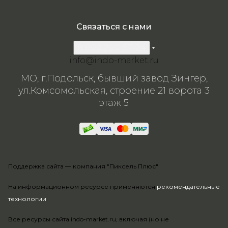
Связаться с нами
8 800 200-57-24
info@indo-market.ru
МО, г.Подольск, бывший завод Зингер,
ул.Комсомольская, строение 21 ворота 3
этаж 5
Поддержка сайта —
компания "Пиксель Плюс"
На информационном ресурсе применяются
рекомендательные
технологии
.
Все ресурсы сайта indo-market.ru, включая (но не