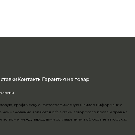
оставки
Контакты
Гарантия на товар
нологии
.
текстовую, графическую, фотографическую и видео информацию,
е наименование являются объектами авторского права и прав на
ельством и международными соглашениями об охране авторских