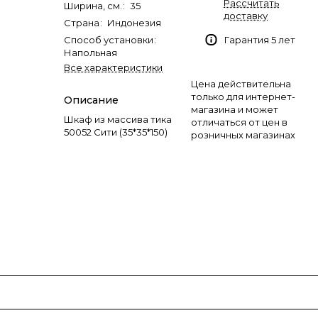
Рассчитать
Ширина, см.
:
35
доставку
Страна
:
Индонезия
Способ установки
:
Гарантия 5 лет
Напольная
Все характеристики
Цена действительна
только для интернет-
Описание
магазина и может
Шкаф из массива тика
отличаться от цен в
50052 Сити (35*35*150)
розничных магазинах