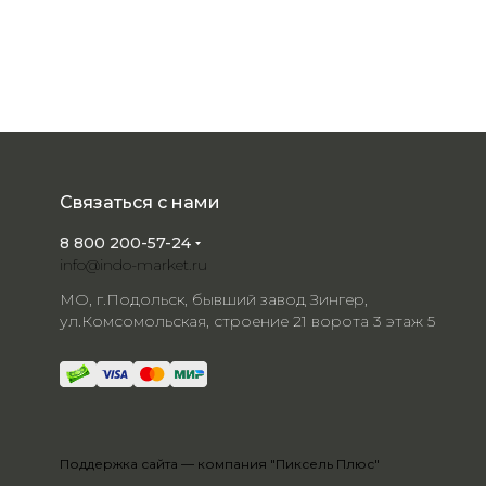
Связаться с нами
8 800 200-57-24
info@indo-market.ru
МО, г.Подольск, бывший завод Зингер,
ул.Комсомольская, строение 21 ворота 3 этаж 5
Поддержка сайта —
компания "Пиксель Плюс"