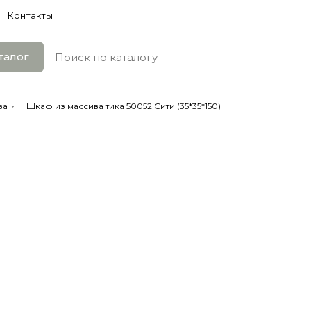
Контакты
талог
ва
Шкаф из массива тика 50052 Сити (35*35*150)