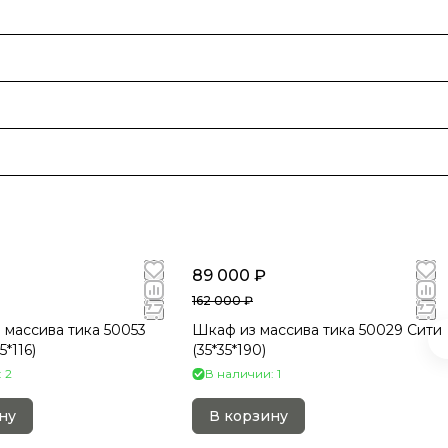
89 000 ₽
162 000 ₽
 массива тика 50053
Шкаф из массива тика 50029 Сити
5*116)
(35*35*190)
 2
В наличии: 1
ну
В корзину