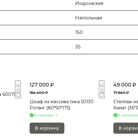
Индонезия
Напольная
150
35
127 000 ₽
49 000 ₽
164 400 ₽
71 640 ₽
а 60078 S
Шкаф из массива тика 50130
Стеллаж из
Ротанг (80*50*175)
Ахмат (36*3
В наличии: 1
В наличии:
В корзину
В корзи