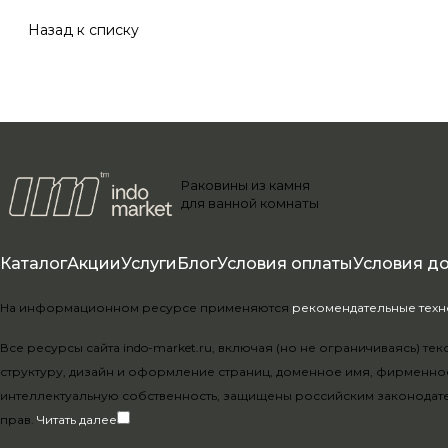
Назад к списку
Раковины из камня
для ванной комнаты
Каталог
Акции
Услуги
Блог
Условия оплаты
Условия д
На информационном ресурсе применяются
рекомендательные тех
Все ресурсы сайта indo-market.ru, включая (но не ограничиваясь) 
структуру, дизайн и оформление страниц, доменное имя, фирменно
интеллектуальную собственность, защищены российским законодат
прав.
Читать далее