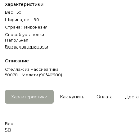
Характеристики
Вес
:
50
Ширина, см.
:
90
Страна
:
Индонезия
Способ установки
:
Напольная
Все характеристики
Описание
Стеллаж из массива тика
50078 L Мелати (90*40*180)
Характеристики
Как купить
Оплата
Доста
Вес
50