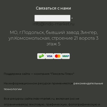
Связаться с нами
8 800 200-57-24
info@indo-market.ru
МО, г.Подольск, бывший завод Зингер,
ул.Комсомольская, строение 21 ворота 3
этаж 5
Поддержка сайта —
компания "Пиксель Плюс"
На информационном ресурсе применяются
рекомендательные
технологии
.
Все ресурсы сайта indo-market.ru, включая (но не
ограничиваясь) текстовую, графическую, фотографическую и