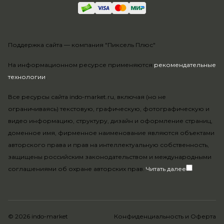
Поддержка сайта —
компания "Пиксель Плюс"
На информационном ресурсе применяются
рекомендательные
технологии
.
Все ресурсы сайта indo-market.ru, включая (но не
ограничиваясь) текстовую, графическую, фотографическую и
видео информацию, структуру, дизайн и оформление страниц,
доменное имя, фирменное наименование являются объектами
авторского права и прав на интеллектуальную собственность,
защищены российским законодательством и международными
соглашениями об охране авторских прав.
Читать далее
© 2026 indo-market
Конфиденциальность
и
Оферта