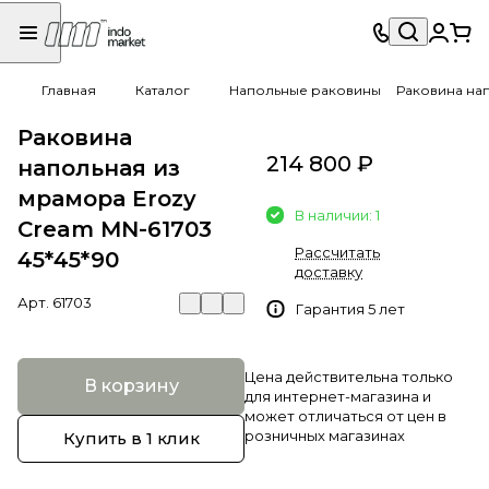
Главная
Каталог
Напольные раковины
Раковина нап
Раковина
214 800 ₽
напольная из
мрамора Erozy
В наличии: 1
Cream MN-61703
Рассчитать
45*45*90
доставку
Арт.
61703
Гарантия 5 лет
Цена действительна только
В корзину
для интернет-магазина и
может отличаться от цен в
розничных магазинах
Купить в 1 клик