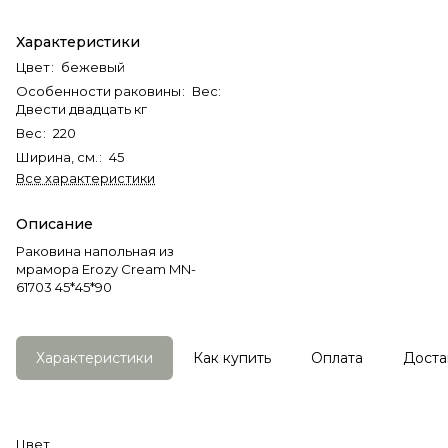
Характеристики
Цвет
:
бежевый
Особенности раковины
:
Вес:
Двести двадцать кг
Вес
:
220
Ширина, см.
:
45
Все характеристики
Описание
Раковина напольная из
мрамора Erozy Cream MN-
61703 45*45*90
Характеристики
Как купить
Оплата
Доста
Цвет