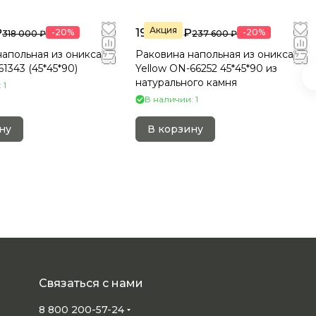
Акция
₽
190 080 ₽
-20%
-20%
318 000 ₽
237 600 ₽
апольная из оникса
Раковина напольная из оникса
61343 (45*45*90)
Yellow ON-66252 45*45*90 из
натурального камня
 1
В наличии: 1
ну
В корзину
Связаться с нами
8 800 200-57-24