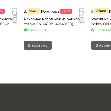
Акция
Акция
235 200 ₽
254 400 
0%
-20%
294 000 ₽
оникса
Раковина напольная из оникса
Раковина н
х86 из
Yellow ON-64198 (40*40*90)
Yellow ON-
В наличии: 1
В наличии:
В корзину
В корзи