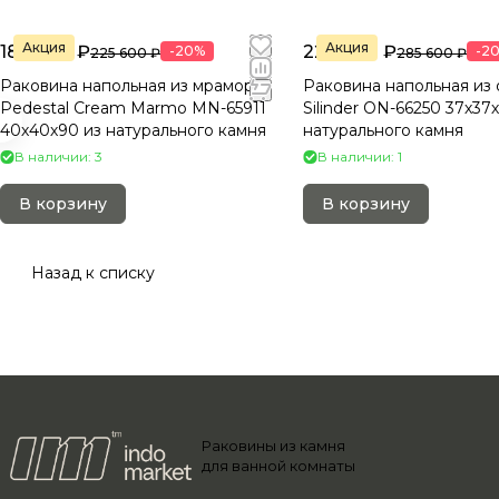
Акция
Акция
180 480 ₽
228 480 ₽
-20%
-2
225 600 ₽
285 600 ₽
Раковина напольная из мрамора
Раковина напольная из 
Pedestal Cream Marmo MN-65911
Silinder ON-66250 37х37
40х40х90 из натурального камня
натурального камня
В наличии: 3
В наличии: 1
В корзину
В корзину
Назад к списку
Раковины из камня
для ванной комнаты