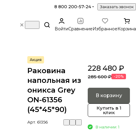
8 800 200-57-24
Заказать звонок
Войти
Сравнение
Избранное
Корзина
Акция
228 480 ₽
Раковина
285 600 ₽
-20%
напольная из
оникса Grey
В корзину
ON-61356
(45*45*90)
Купить в 1
клик
Арт.
61356
В наличии: 1