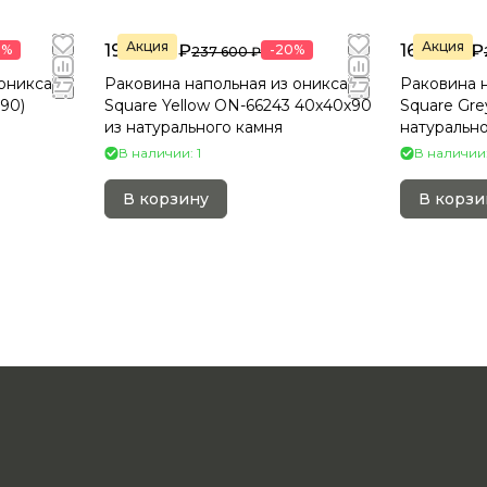
Акция
Акция
190 080 ₽
169 920 ₽
0%
-20%
237 600 ₽
оникса
Раковина напольная из оникса
Раковина 
*90)
Square Yellow ON-66243 40х40х90
Square Gre
из натурального камня
натурально
В наличии: 1
В наличии:
В корзину
В корзи