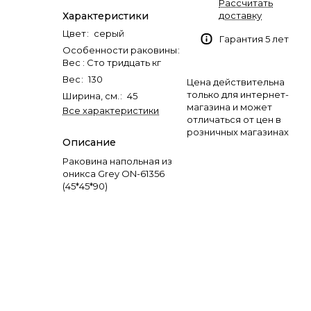
Рассчитать
Характеристики
доставку
Цвет
:
серый
Гарантия 5 лет
Особенности раковины
:
Вес : Сто тридцать кг
Вес
:
130
Цена действительна
только для интернет-
Ширина, см.
:
45
магазина и может
Все характеристики
отличаться от цен в
розничных магазинах
Описание
Раковина напольная из
оникса Grey ON-61356
(45*45*90)