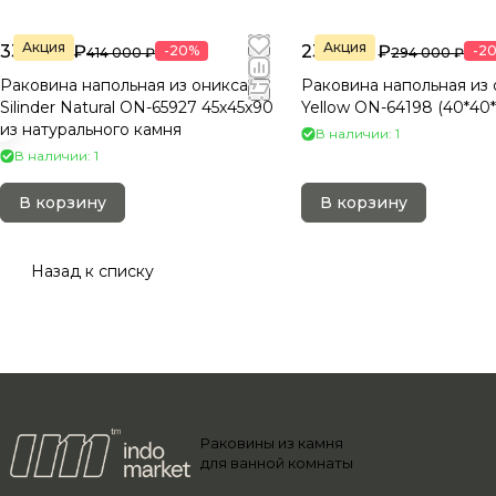
Акция
Акция
331 200 ₽
235 200 ₽
-20%
-2
414 000 ₽
294 000 ₽
Раковина напольная из оникса
Раковина напольная из 
Silinder Natural ON-65927 45х45х90
Yellow ON-64198 (40*40
из натурального камня
В наличии: 1
В наличии: 1
В корзину
В корзину
Назад к списку
Раковины из камня
для ванной комнаты