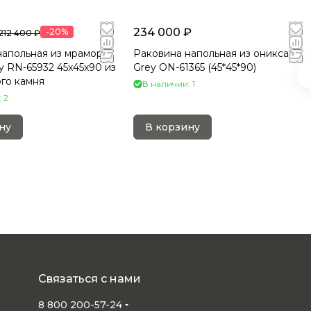
234 000 ₽
-20%
212 400 ₽
напольная из мрамора
Раковина напольная из оникса
y RN-65932 45х45х90 из
Grey ON-61365 (45*45*90)
го камня
В наличии: 1
 2
ну
В корзину
Связаться с нами
8 800 200-57-24