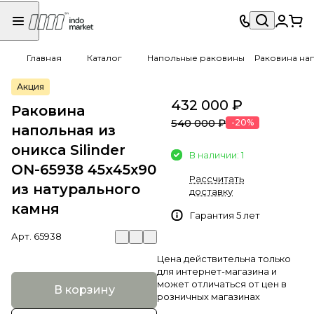
Главная
Каталог
Напольные раковины
Раковина нап
Акция
432 000 ₽
Раковина
540 000 ₽
-20%
напольная из
оникса Silinder
В наличии: 1
ON-65938 45х45х90
Рассчитать
из натурального
доставку
камня
Гарантия 5 лет
Арт.
65938
Цена действительна только
для интернет-магазина и
может отличаться от цен в
В корзину
розничных магазинах