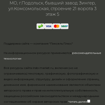
МО, г.Подольск, бывший завод Зингер,
ул.Комсомольская, строение 21 ворота 3
этаж 5
Поддержка сайта —
компания "Пиксель Плюс"
На информационном ресурсе применяются
рекомендательные
технологии
.
Все ресурсы сайта indo-market.ru, включая (но не
ограничиваясь) текстовую, графическую, фотографическую и
видео информацию, структуру, дизайн и оформление страниц,
доменное имя, фирменное наименование являются объектами
авторского права и прав на интеллектуальную собственность,
защищены российским законодательством и международными
соглашениями об охране авторских прав.
Читать далее