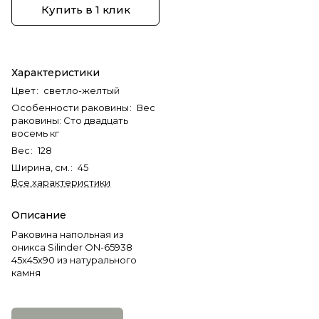
Купить в 1 клик
Характеристики
Цвет
:
светло-желтый
Особенности раковины
:
Вес
раковины: Сто двадцать
восемь кг
Вес
:
128
Ширина, см.
:
45
Все характеристики
Описание
Раковина напольная из
оникса Silinder ON-65938
45х45х90 из натурального
камня