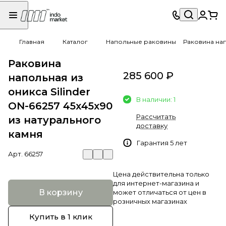
Главная
Каталог
Напольные раковины
Раковина нап
Раковина
285 600 ₽
напольная из
оникса Silinder
В наличии: 1
ON-66257 45х45х90
Рассчитать
из натурального
доставку
камня
Гарантия 5 лет
Арт.
66257
Цена действительна только
для интернет-магазина и
В корзину
может отличаться от цен в
розничных магазинах
Купить в 1 клик