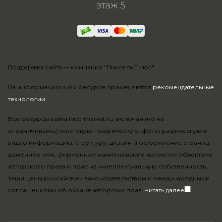
этаж 5
Поддержка сайта —
компания "Пиксель Плюс"
На информационном ресурсе применяются
рекомендательные
технологии
.
Все ресурсы сайта indo-market.ru, включая (но не
ограничиваясь) текстовую, графическую, фотографическую и
видео информацию, структуру, дизайн и оформление страниц,
доменное имя, фирменное наименование являются объектами
авторского права и прав на интеллектуальную собственность,
защищены российским законодательством и международными
соглашениями об охране авторских прав.
Читать далее