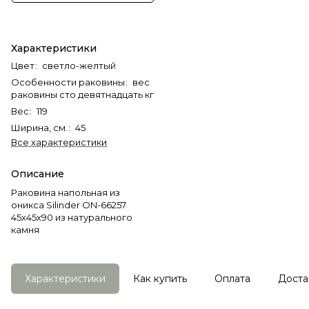
Характеристики
Цвет
:
светло-желтый
Особенности раковины
:
вес
раковины сто девятнадцать кг
Вес
:
119
Ширина, см.
:
45
Все характеристики
Описание
Раковина напольная из
оникса Silinder ON-66257
45х45х90 из натурального
камня
Характеристики
Как купить
Оплата
Доста