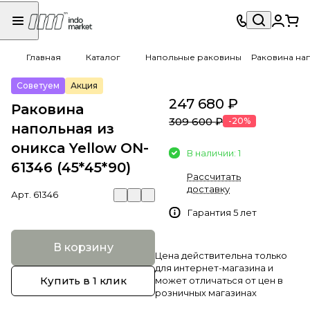
Главная
Каталог
Напольные раковины
Раковина нап
Советуем
Акция
247 680 ₽
Раковина
309 600 ₽
-20%
напольная из
оникса Yellow ON-
В наличии: 1
61346 (45*45*90)
Рассчитать
доставку
Арт.
61346
Гарантия 5 лет
В корзину
Цена действительна только
для интернет-магазина и
Купить в 1 клик
может отличаться от цен в
розничных магазинах