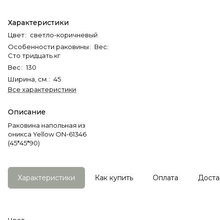
Характеристики
Цвет
:
светло-коричневый
Особенности раковины
:
Вес:
Сто тридцать кг
Вес
:
130
Ширина, см.
:
45
Все характеристики
Описание
Раковина напольная из
оникса Yellow ON-61346
(45*45*90)
Характеристики
Как купить
Оплата
Доста
Цвет