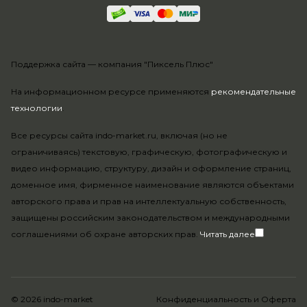
Поддержка сайта —
компания "Пиксель Плюс"
На информационном ресурсе применяются
рекомендательные
технологии
.
Все ресурсы сайта indo-market.ru, включая (но не
ограничиваясь) текстовую, графическую, фотографическую и
видео информацию, структуру, дизайн и оформление страниц,
доменное имя, фирменное наименование являются объектами
авторского права и прав на интеллектуальную собственность,
защищены российским законодательством и международными
соглашениями об охране авторских прав.
Читать далее
© 2026 indo-market
Конфиденциальность
и
Оферта