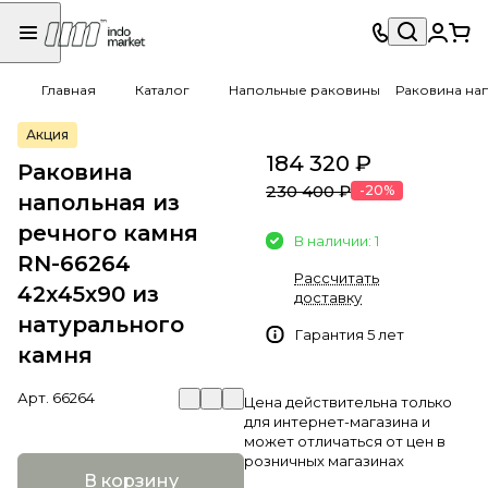
Главная
Каталог
Напольные раковины
Раковина нап
Акция
184 320 ₽
Раковина
230 400 ₽
-20%
напольная из
речного камня
В наличии: 1
RN-66264
Рассчитать
42х45х90 из
доставку
натурального
Гарантия 5 лет
камня
Арт.
66264
Цена действительна только
для интернет-магазина и
может отличаться от цен в
розничных магазинах
В корзину