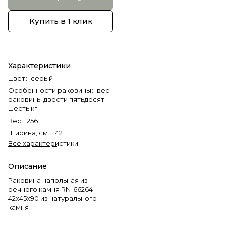
Купить в 1 клик
Характеристики
Цвет
:
серый
Особенности раковины
:
вес
раковины двести пятьдесят
шесть кг
Вес
:
256
Ширина, см.
:
42
Все характеристики
Описание
Раковина напольная из
речного камня RN-66264
42х45х90 из натурального
камня