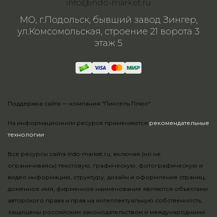
info@indo-market.ru
МО, г.Подольск, бывший завод Зингер,
ул.Комсомольская, строение 21 ворота 3
этаж 5
Поддержка сайта —
компания "Пиксель Плюс"
На информационном ресурсе применяются
рекомендательные
технологии
.
Все ресурсы сайта indo-market.ru, включая (но не
ограничиваясь) текстовую, графическую, фотографическую и
видео информацию, структуру, дизайн и оформление страниц,
доменное имя, фирменное наименование являются объектами
авторского права и прав на интеллектуальную собственность,
защищены российским законодательством и международными