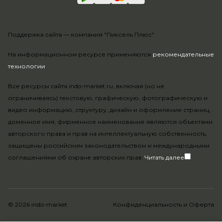
Поддержка сайта —
компания "Пиксель Плюс"
На информационном ресурсе применяются
рекомендательные
технологии
.
Все ресурсы сайта indo-market.ru, включая (но не
ограничиваясь) текстовую, графическую, фотографическую и
видео информацию, структуру, дизайн и оформление страниц,
доменное имя, фирменное наименование являются объектами
авторского права и прав на интеллектуальную собственность,
защищены российским законодательством и международными
соглашениями об охране авторских прав.
Читать далее
© 2026 indo-market
Конфиденциальность
и
Оферта