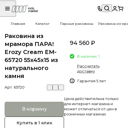
Главная
Каталог
Парные раковины
Раковина из мра
Раковина из
94 560 ₽
мрамора ПАРА!
Erozy Cream EM-
В наличии: 1
65720 55х45х15 из
Рассчитать
натурального
доставку
камня
Гарантия 5 лет
Арт.
65720
Цена действительна только
для интернет-магазина и
В корзину
может отличаться от цен в
розничных магазинах
Купить в 1 клик