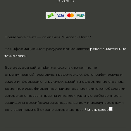
этаж 5
Поддержка сайта —
компания "Пиксель Плюс"
На информационном ресурсе применяются
рекомендательные
технологии
.
Все ресурсы сайта indo-market.ru, включая (но не
ограничиваясь) текстовую, графическую, фотографическую и
видео информацию, структуру, дизайн и оформление страниц,
доменное имя, фирменное наименование являются объектами
авторского права и прав на интеллектуальную собственность,
защищены российским законодательством и международными
соглашениями об охране авторских прав.
Читать далее