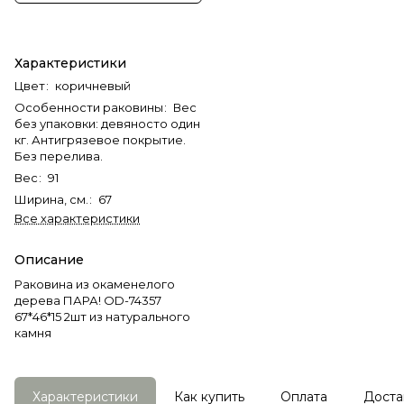
Характеристики
Цвет
:
коричневый
Особенности раковины
:
Вес
без упаковки: девяносто один
кг. Антигрязевое покрытие.
Без перелива.
Вес
:
91
Ширина, см.
:
67
Все характеристики
Описание
Раковина из окаменелого
дерева ПАРА! OD-74357
67*46*15 2шт из натурального
камня
Характеристики
Как купить
Оплата
Доста