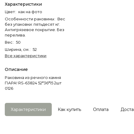
Характеристики
Цвет
:
как на фото
Особенности раковины
:
Вес
без упаковки: пятьдесят кг.
Антигрязевое покрытие. Без
перелива.
Вес
:
50
Ширина, см.
:
52
Все характеристики
Описание
Раковина из речного камня
ПАРА! RS-63824 52*36*15 2шт
0126
Характеристики
Как купить
Оплата
Доста