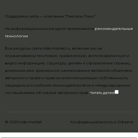
Поддержка сайта —
компания "Пиксель Плюс"
На информационном ресурсе применяются
рекомендательные
технологии
.
Все ресурсы сайта indo-market.ru, включая (но не
ограничиваясь) текстовую, графическую, фотографическую и
видео информацию, структуру, дизайн и оформление страниц,
доменное имя, фирменное наименование являются объектами
авторского права и прав на интеллектуальную собственность,
защищены российским законодательством и международными
соглашениями об охране авторских прав.
Читать далее
© 2026 indo-market
Конфиденциальность
и
Оферта