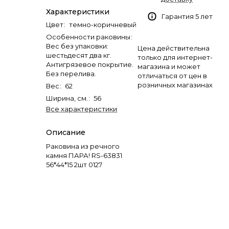
Характеристики
Гарантия 5 лет
Цвет
:
темно-коричневый
Особенности раковины
:
Вес без упаковки:
Цена действительна
шестьдесят два кг.
только для интернет-
Антигрязевое покрытие.
магазина и может
Без перелива.
отличаться от цен в
розничных магазинах
Вес
:
62
Ширина, см.
:
56
Все характеристики
Описание
Раковина из речного
камня ПАРА! RS-63831
56*44*15 2шт 0127