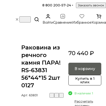
8 800 200-57-24
Заказать звонок
Войти
Сравнение
Избранное
Корзина
Раковина из
70 440 ₽
речного
камня ПАРА!
В корзину
RS-63831
56*44*15 2шт
Купить в 1
клик
0127
В наличии: 1
Арт.
63831
Рассчитать
доставку