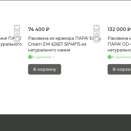
74 400 ₽
132 000 ₽
амня ПАРА!
Раковина из мрамора ПАРА! Erozy
Раковина 
турального
Cream EM-62657 56*46*15 из
ПАРА! OD-6
натурального камня
натурально
В наличии: 1
В наличии:
В корзину
В корзи