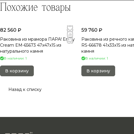
Похожие товары
82 560 ₽
59 760 ₽
Раковина из мрамора ПАРА! Erozy
Раковина из речного к
Cream EM-65673 47х47х15 из
RS-66678 41х33х15 из на
натурального камня
камня
В наличии: 1
В наличии: 1
В корзину
В корзину
Назад к списку