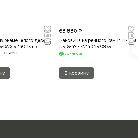
68 880 ₽
из окаменелого дерева
Раковина из речного камня ПАРА!
4676 61*40*15 из
RS-65477 47*40*15 0865
го камня
В наличии: 1
 1
ну
В корзину