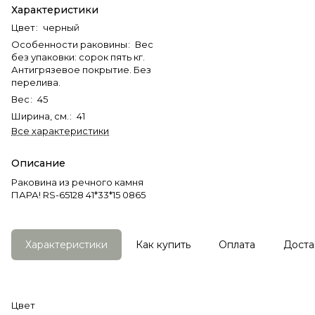
Характеристики
Цвет
:
черный
Особенности раковины
:
Вес
без упаковки: сорок пять кг.
Антигрязевое покрытие. Без
перелива.
Вес
:
45
Ширина, см.
:
41
Все характеристики
Описание
Раковина из речного камня
ПАРА! RS-65128 41*33*15 0865
Характеристики
Как купить
Оплата
Доста
Цвет