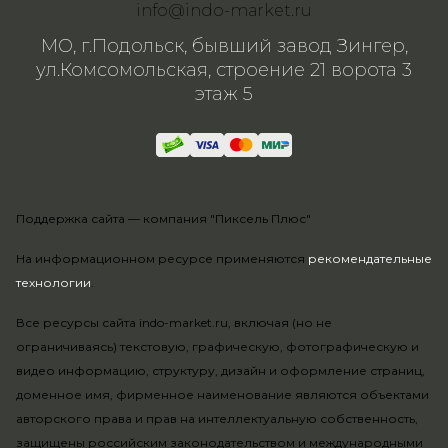
info@indo-market.ru
МО, г.Подольск, бывший завод Зингер,
ул.Комсомольская, строение 21 ворота 3
этаж 5
Поддержка сайта —
компания "Пиксель Плюс"
На информационном ресурсе применяются
рекомендательные
технологии
.
Все ресурсы сайта indo-market.ru, включая (но не
ограничиваясь) текстовую, графическую, фотографическую и
видео информацию, структуру, дизайн и оформление страниц,
доменное имя, фирменное наименование являются объектами
авторского права и прав на интеллектуальную собственность,
защищены российским законодательством и международными