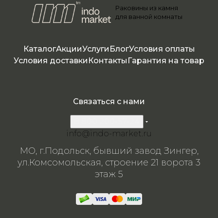
Раковины из камня
086
086
6
086
0127
для ванной комнаты
5
6
5
Каталог
Акции
Услуги
Блог
Условия оплаты
Условия доставки
Контакты
Гарантия на товар
Связаться с нами
8 800 200-57-24
info@indo-market.ru
МО, г.Подольск, бывший завод Зингер,
ул.Комсомольская, строение 21 ворота 3
этаж 5