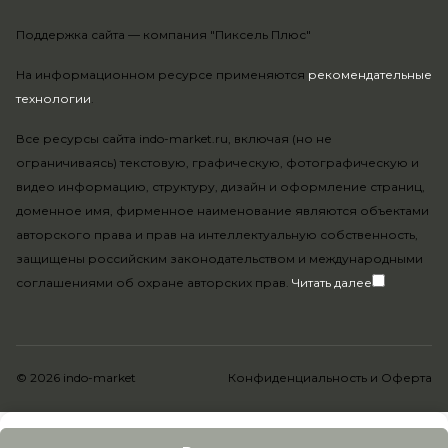
Поддержка сайта —
компания "Пиксель Плюс"
На информационном ресурсе применяются
рекомендательные
технологии
.
Все ресурсы сайта indo-market.ru, включая (но не
ограничиваясь) текстовую, графическую, фотографическую и
видео информацию, структуру, дизайн и оформление страниц,
доменное имя, фирменное наименование являются объектами
авторского права и прав на интеллектуальную собственность,
защищены российским законодательством и международными
соглашениями об охране авторских прав.
Читать далее
© 2026 indo-market
Конфиденциальность
и
Оферта