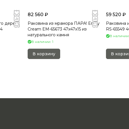
82 560 ₽
59 520 ₽
го дерева
Раковина из мрамора ПАРА! Erozy
Раковина 
14
Cream EM-65673 47х47х15 из
RS-65549 4
натурального камня
В наличии:
В наличии: 1
В корзину
В корзи