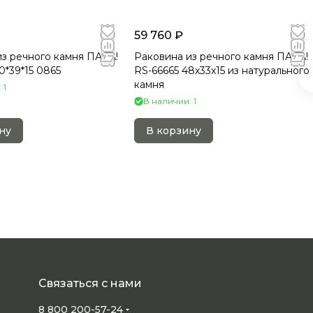
59 760 ₽
из речного камня ПАРА!
Раковина из речного камня ПАРА!
0*39*15 0865
RS-66665 48х33х15 из натурального
камня
 1
В наличии: 1
ну
В корзину
Связаться с нами
8 800 200-57-24