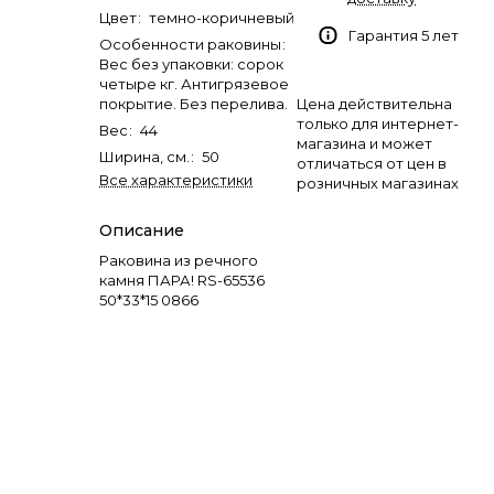
Цвет
:
темно-коричневый
Гарантия 5 лет
Особенности раковины
:
Вес без упаковки: сорок
четыре кг. Антигрязевое
покрытие. Без перелива.
Цена действительна
только для интернет-
Вес
:
44
магазина и может
Ширина, см.
:
50
отличаться от цен в
Все характеристики
розничных магазинах
Описание
Раковина из речного
камня ПАРА! RS-65536
50*33*15 0866