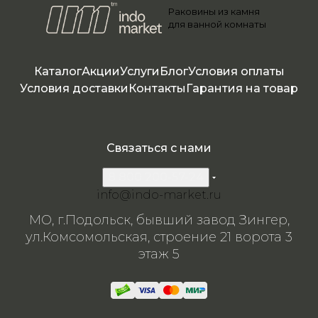
Раковины из камня
камня
камня
камня
камня
0127
086
камн
0*15
086
для ванной комнаты
5
я
0095
5
Каталог
Акции
Услуги
Блог
Условия оплаты
Условия доставки
Контакты
Гарантия на товар
Связаться с нами
8 800 200-57-24
info@indo-market.ru
МО, г.Подольск, бывший завод Зингер,
ул.Комсомольская, строение 21 ворота 3
этаж 5