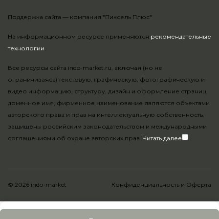
Поддержка сайта —
компания "Пиксель Плюс"
На информационном ресурсе применяются
рекомендательные
технологии
.
Все ресурсы сайта indo-market.ru, включая (но не
ограничиваясь) текстовую, графическую, фотографическую и
видео информацию, структуру, дизайн и оформление страниц,
доменное имя, фирменное наименование являются объектами
авторского права и прав на интеллектуальную собственность,
защищены российским законодательством и международными
соглашениями об охране авторских прав.
Читать далее
© 2026 indo-market
Конфиденциальность
и
Оферта