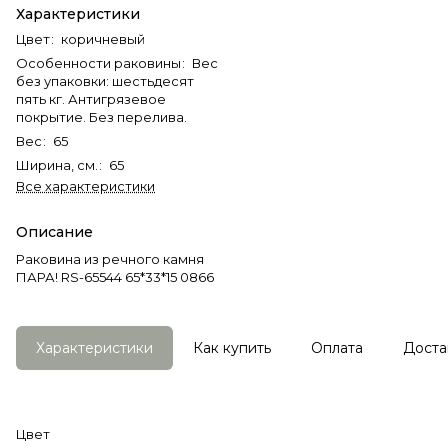
Характеристики
Цвет
:
коричневый
Особенности раковины
:
Вес
без упаковки: шестьдесят
пять кг. Антигрязевое
покрытие. Без перелива.
Вес
:
65
Ширина, см.
:
65
Все характеристики
Описание
Раковина из речного камня
ПАРА! RS-65544 65*33*15 0866
Характеристики
Как купить
Оплата
Доста
Цвет