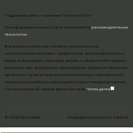
Поддержка сайта —
компания "Пиксель Плюс"
На информационном ресурсе применяются
рекомендательные
технологии
.
Все ресурсы сайта indo-market.ru, включая (но не
ограничиваясь) текстовую, графическую, фотографическую и
видео информацию, структуру, дизайн и оформление страниц,
доменное имя, фирменное наименование являются объектами
авторского права и прав на интеллектуальную собственность,
защищены российским законодательством и международными
соглашениями об охране авторских прав.
Читать далее
© 2026 indo-market
Конфиденциальность
и
Оферта