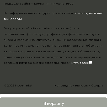
Поддержка сайта —
компания "Пиксель Плюс"
На информационном ресурсе применяются
рекомендательные
технологии
.
Все ресурсы сайта indo-market.ru, включая (но не
ограничиваясь) текстовую, графическую, фотографическую и
видео информацию, структуру, дизайн и оформление страниц,
доменное имя, фирменное наименование являются объектами
авторского права и прав на интеллектуальную собственность,
защищены российским законодательством и международными
соглашениями об охране авторских прав.
Читать далее
© 2026 indo-market
Конфиденциальность
и
Оферта
В корзину