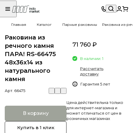
Главная
Каталог
Парные раковины
Раковина из реч
Раковина из
71 760 ₽
речного камня
ПАРА! RS-66475
В наличии: 1
48x36x14 из
Рассчитать
натурального
доставку
камня
Гарантия 5 лет
Арт.
66475
Цена действительна только
для интернет-магазина и
В корзину
может отличаться от цен в
розничных магазинах
Купить в 1 клик