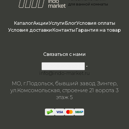
для ванной комнаты
камня
камня
камн
0126
камн
я
я
086
я
я
6
Каталог
Акции
Услуги
Блог
Условия оплаты
Условия доставки
Контакты
Гарантия на товар
Связаться с нами
8 800 200-57-24
info@indo-market.ru
МО, г.Подольск, бывший завод Зингер,
ул.Комсомольская, строение 21 ворота 3
этаж 5