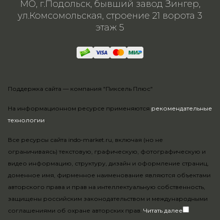
МО, г.Подольск, бывший завод Зингер,
ул.Комсомольская, строение 21 ворота 3
этаж 5
Поддержка сайта —
компания "Пиксель Плюс"
На информационном ресурсе применяются
рекомендательные
технологии
.
Все ресурсы сайта indo-market.ru, включая (но не
ограничиваясь) текстовую, графическую, фотографическую и
видео информацию, структуру, дизайн и оформление страниц,
доменное имя, фирменное наименование являются объектами
авторского права и прав на интеллектуальную собственность,
защищены российским законодательством и международными
соглашениями об охране авторских прав.
Читать далее