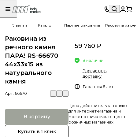
Главная
Каталог
Парные раковины
Раковина из реч
Раковина из
59 760 ₽
речного камня
ПАРА! RS-66670
В наличии: 1
44х33х15 из
Рассчитать
натурального
доставку
камня
Гарантия 5 лет
Арт.
66670
Цена действительна только
для интернет-магазина и
В корзину
может отличаться от цен в
розничных магазинах
Купить в 1 клик