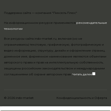
Поддержка сайта —
компания "Пиксель Плюс"
На информационном ресурсе применяются
рекомендательные
технологии
.
Все ресурсы сайта indo-market.ru, включая (но не
ограничиваясь) текстовую, графическую, фотографическую и
видео информацию, структуру, дизайн и оформление страниц,
доменное имя, фирменное наименование являются объектами
авторского права и прав на интеллектуальную собственность,
защищены российским законодательством и международными
соглашениями об охране авторских прав.
Читать далее
© 2026 indo-market
Конфиденциальность
и
Оферта