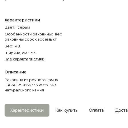
Характеристики
Цвет
:
серый
Особенности раковины
:
вес
раковины сорок восемь кг
Вес
:
48
Ширина, см.
:
53
Все характеристики
Описание
Раковина из речного камня
ПАРА! RS-66677 53х35х15 из
натурального камня
Характеристики
Как купить
Оплата
Доста