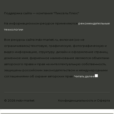
Поддержка сайта —
компания "Пиксель Плюс"
На информационном ресурсе применяются
рекомендательные
технологии
.
Все ресурсы сайта indo-market.ru, включая (но не
ограничиваясь) текстовую, графическую, фотографическую и
видео информацию, структуру, дизайн и оформление страниц,
доменное имя, фирменное наименование являются объектами
авторского права и прав на интеллектуальную собственность,
защищены российским законодательством и международными
соглашениями об охране авторских прав.
Читать далее
© 2026 indo-market
Конфиденциальность
и
Оферта