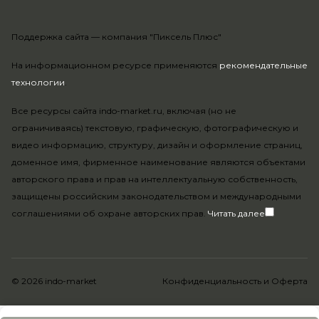
Поддержка сайта —
компания "Пиксель Плюс"
На информационном ресурсе применяются
рекомендательные
технологии
.
Все ресурсы сайта indo-market.ru, включая (но не
ограничиваясь) текстовую, графическую, фотографическую и
видео информацию, структуру, дизайн и оформление страниц,
доменное имя, фирменное наименование являются объектами
авторского права и прав на интеллектуальную собственность,
защищены российским законодательством и международными
соглашениями об охране авторских прав.
Читать далее
© 2026 indo-market
Конфиденциальность
и
Оферта