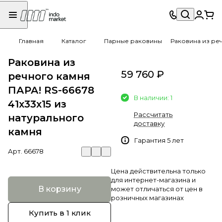
Главная
Каталог
Парные раковины
Раковина из реч
Раковина из
59 760 ₽
речного камня
ПАРА! RS-66678
В наличии: 1
41х33х15 из
Рассчитать
натурального
доставку
камня
Гарантия 5 лет
Арт.
66678
Цена действительна только
для интернет-магазина и
В корзину
может отличаться от цен в
розничных магазинах
Купить в 1 клик