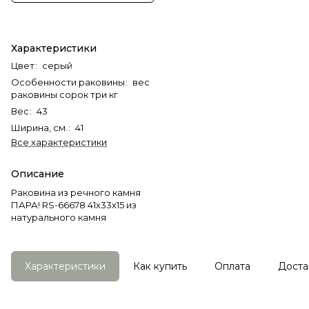
Характеристики
Цвет
:
серый
Особенности раковины
:
вес
раковины сорок три кг
Вес
:
43
Ширина, см.
:
41
Все характеристики
Описание
Раковина из речного камня
ПАРА! RS-66678 41х33х15 из
натурального камня
Характеристики
Как купить
Оплата
Доста