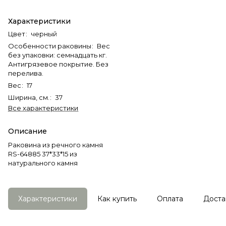
Характеристики
Цвет
:
черный
Особенности раковины
:
Вес
без упаковки: семнадцать кг.
Антигрязевое покрытие. Без
перелива.
Вес
:
17
Ширина, см.
:
37
Все характеристики
Описание
Раковина из речного камня
RS-64885 37*33*15 из
натурального камня
Характеристики
Как купить
Оплата
Доста