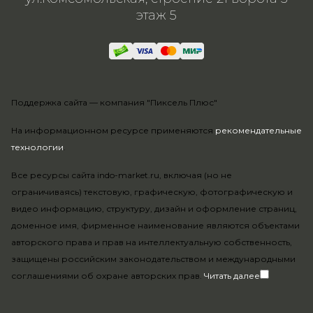
этаж 5
Поддержка сайта —
компания "Пиксель Плюс"
На информационном ресурсе применяются
рекомендательные
технологии
.
Все ресурсы сайта indo-market.ru, включая (но не
ограничиваясь) текстовую, графическую, фотографическую и
видео информацию, структуру, дизайн и оформление страниц,
доменное имя, фирменное наименование являются объектами
авторского права и прав на интеллектуальную собственность,
защищены российским законодательством и международными
соглашениями об охране авторских прав.
Читать далее