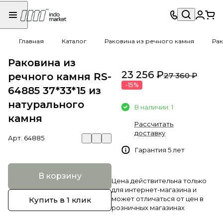
Главная
Каталог
Раковина из речного камня
Рак
Раковина из
23 256 ₽
речного камня RS-
27 360 ₽
-15%
64885 37*33*15 из
натурального
В наличии: 1
камня
Рассчитать
доставку
Арт.
64885
Гарантия 5 лет
В корзину
Цена действительна только
для интернет-магазина и
может отличаться от цен в
Купить в 1 клик
розничных магазинах