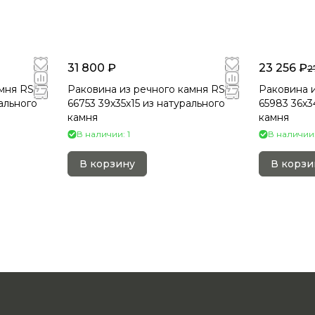
31 800 ₽
23 256 ₽
2
мня RS-
Раковина из речного камня RS-
Раковина и
ального
66753 39х35х15 из натурального
65983 36х3
камня
камня
В наличии: 1
В наличии:
В корзину
В корзи