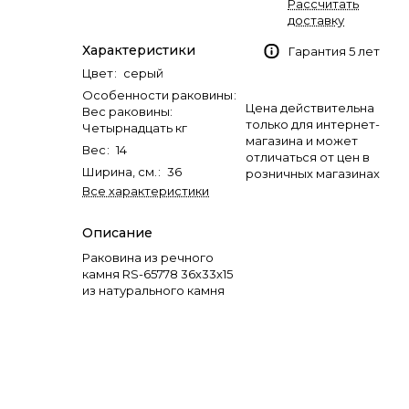
Рассчитать
доставку
Характеристики
Гарантия 5 лет
Цвет
:
серый
Особенности раковины
:
Цена действительна
Вес раковины:
только для интернет-
Четырнадцать кг
магазина и может
Вес
:
14
отличаться от цен в
Ширина, см.
:
36
розничных магазинах
Все характеристики
Описание
Раковина из речного
камня RS-65778 36х33х15
из натурального камня