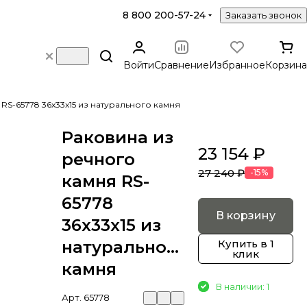
8 800 200-57-24
Заказать звонок
Войти
Сравнение
Избранное
Корзина
RS-65778 36х33х15 из натурального камня
Раковина из
23 154 ₽
речного
27 240 ₽
-15%
камня RS-
65778
В корзину
36х33х15 из
натурального
Купить в 1
клик
камня
В наличии: 1
Арт.
65778