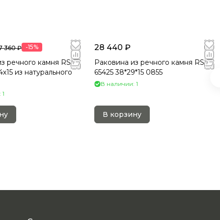
28 440 ₽
-15%
7 360 ₽
з речного камня RS-
Раковина из речного камня RS-
4х15 из натурального
65425 38*29*15 0855
В наличии: 1
 1
ну
В корзину