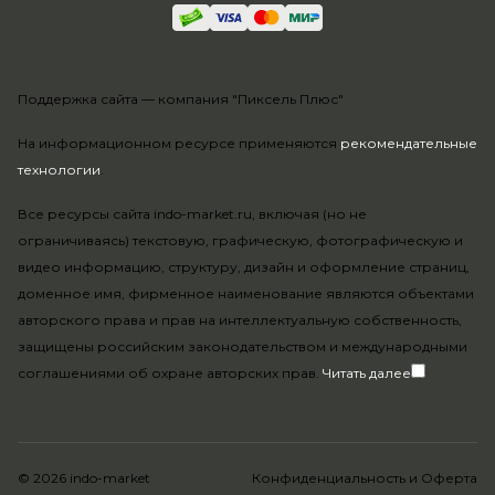
Поддержка сайта —
компания "Пиксель Плюс"
На информационном ресурсе применяются
рекомендательные
технологии
.
Все ресурсы сайта indo-market.ru, включая (но не
ограничиваясь) текстовую, графическую, фотографическую и
видео информацию, структуру, дизайн и оформление страниц,
доменное имя, фирменное наименование являются объектами
авторского права и прав на интеллектуальную собственность,
защищены российским законодательством и международными
соглашениями об охране авторских прав.
Читать далее
© 2026 indo-market
Конфиденциальность
и
Оферта