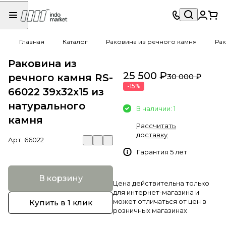
Главная
Каталог
Раковина из речного камня
Рак
Раковина из
25 500 ₽
речного камня RS-
30 000 ₽
-15%
66022 39х32х15 из
натурального
В наличии: 1
камня
Рассчитать
доставку
Арт.
66022
Гарантия 5 лет
В корзину
Цена действительна только
для интернет-магазина и
может отличаться от цен в
Купить в 1 клик
розничных магазинах