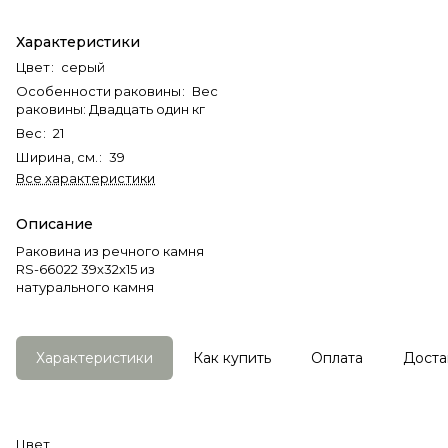
Характеристики
Цвет
:
серый
Особенности раковины
:
Вес
раковины: Двадцать один кг
Вес
:
21
Ширина, см.
:
39
Все характеристики
Описание
Раковина из речного камня
RS-66022 39х32х15 из
натурального камня
Характеристики
Как купить
Оплата
Доста
Цвет