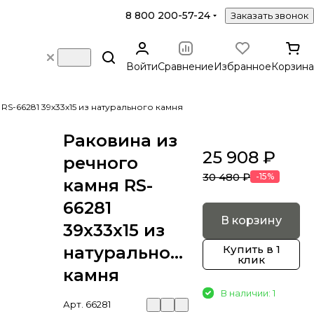
8 800 200-57-24
Заказать звонок
Войти
Сравнение
Избранное
Корзина
RS-66281 39х33х15 из натурального камня
Раковина из
25 908 ₽
речного
30 480 ₽
-15%
камня RS-
66281
В корзину
39х33х15 из
натурального
Купить в 1
клик
камня
В наличии: 1
Арт.
66281