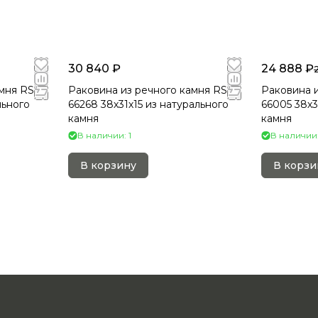
30 840 ₽
24 888 ₽
мня RS-
Раковина из речного камня RS-
Раковина и
льного
66268 38х31х15 из натурального
66005 38х3
камня
камня
В наличии: 1
В наличии:
В корзину
В корзи