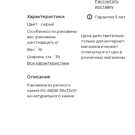
Рассчитать
доставку
Характеристики
Гарантия 5 лет
Цвет
:
серый
Особенности раковины
:
Цена действительна
вес раковины
только для интернет-
шестнадцать кг
магазина и может
Вес
:
16
отличаться от цен в
Ширина, см.
:
39
розничных магазинах
Все характеристики
Описание
Раковина из речного
камня RS-66281 39х33х15
из натурального камня