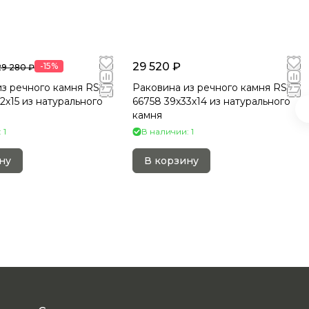
29 520 ₽
-15%
29 280 ₽
з речного камня RS-
Раковина из речного камня RS-
2х15 из натурального
66758 39х33х14 из натурального
камня
 1
В наличии: 1
ну
В корзину