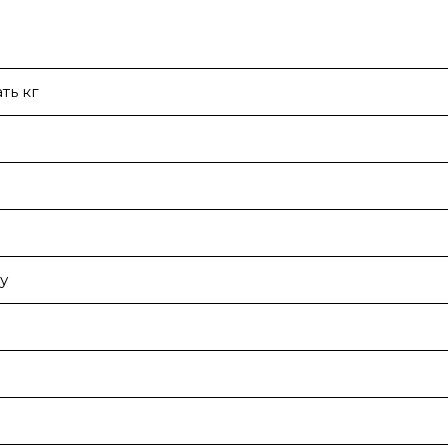
ть кг
у