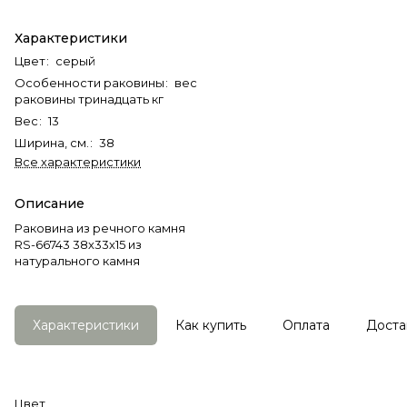
Характеристики
Цвет
:
серый
Особенности раковины
:
вес
раковины тринадцать кг
Вес
:
13
Ширина, см.
:
38
Все характеристики
Описание
Раковина из речного камня
RS-66743 38х33х15 из
натурального камня
Характеристики
Как купить
Оплата
Доста
Цвет