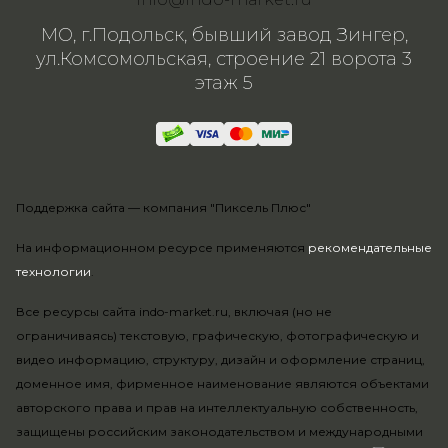
МО, г.Подольск, бывший завод Зингер,
ул.Комсомольская, строение 21 ворота 3
этаж 5
Поддержка сайта —
компания "Пиксель Плюс"
На информационном ресурсе применяются
рекомендательные
технологии
.
Все ресурсы сайта indo-market.ru, включая (но не
ограничиваясь) текстовую, графическую, фотографическую и
видео информацию, структуру, дизайн и оформление страниц,
доменное имя, фирменное наименование являются объектами
авторского права и прав на интеллектуальную собственность,
защищены российским законодательством и международными