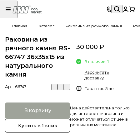
Главная
Каталог
Раковина из речного камня
Рак
Раковина из
30 000 ₽
речного камня RS-
66747 36х35х15 из
В наличии: 1
натурального
Рассчитать
камня
доставку
Арт.
66747
Гарантия 5 лет
Цена действительна только
В корзину
для интернет-магазина и
может отличаться от цен в
розничных магазинах
Купить в 1 клик