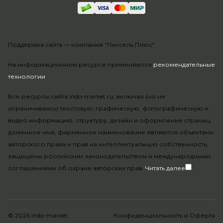
Поддержка сайта —
компания "Пиксель Плюс"
На информационном ресурсе применяются
рекомендательные
технологии
.
Все ресурсы сайта indo-market.ru, включая (но не
ограничиваясь) текстовую, графическую, фотографическую и
видео информацию, структуру, дизайн и оформление страниц,
доменное имя, фирменное наименование являются объектами
авторского права и прав на интеллектуальную собственность,
защищены российским законодательством и международными
соглашениями об охране авторских прав.
Читать далее
© 2026 indo-market
Конфиденциальность
и
Оферта