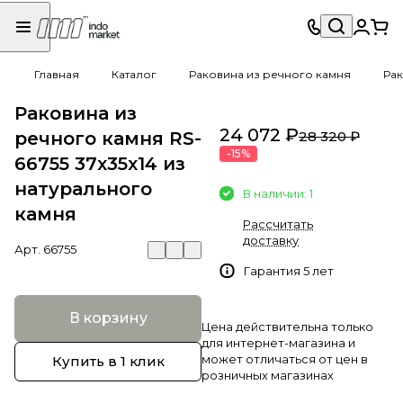
Главная
Каталог
Раковина из речного камня
Рак
Раковина из
24 072 ₽
речного камня RS-
28 320 ₽
-15%
66755 37х35х14 из
натурального
В наличии: 1
камня
Рассчитать
доставку
Арт.
66755
Гарантия 5 лет
В корзину
Цена действительна только
для интернет-магазина и
может отличаться от цен в
Купить в 1 клик
розничных магазинах