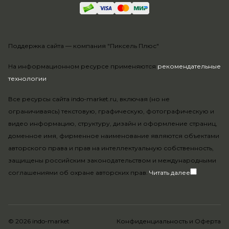
Поддержка сайта —
компания "Пиксель Плюс"
На информационном ресурсе применяются
рекомендательные
технологии
.
Все ресурсы сайта indo-market.ru, включая (но не
ограничиваясь) текстовую, графическую, фотографическую и
видео информацию, структуру, дизайн и оформление страниц,
доменное имя, фирменное наименование являются объектами
авторского права и прав на интеллектуальную собственность,
защищены российским законодательством и международными
соглашениями об охране авторских прав.
Читать далее
© 2026 indo-market
Конфиденциальность
и
Оферта