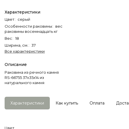
Характеристики
Цвет
:
серый
Особенности раковины
:
вес
раковины восемнадцать кг
Вес
:
18
Ширина, см.
:
37
Все характеристики
Описание
Раковина из речного камня
RS-66755 37х35х14 из
натурального камня
Характеристики
Как купить
Оплата
Доста
Цвет