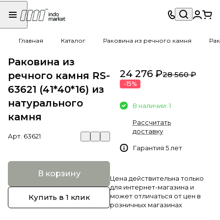
Главная
Каталог
Раковина из речного камня
Рак
Раковина из
24 276 ₽
речного камня RS-
28 560 ₽
-15%
63621 (41*40*16) из
натурального
В наличии: 1
камня
Рассчитать
доставку
Арт.
63621
Гарантия 5 лет
В корзину
Цена действительна только
для интернет-магазина и
может отличаться от цен в
Купить в 1 клик
розничных магазинах