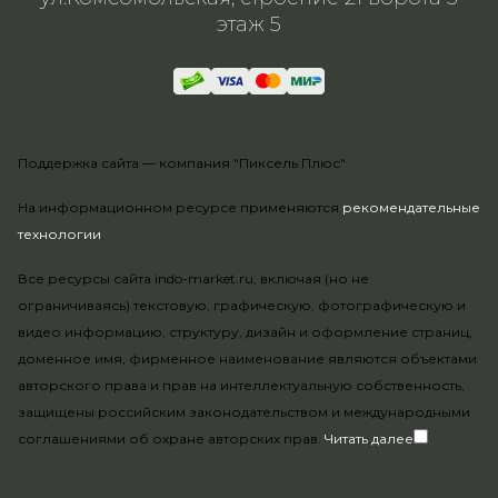
этаж 5
Поддержка сайта —
компания "Пиксель Плюс"
На информационном ресурсе применяются
рекомендательные
технологии
.
Все ресурсы сайта indo-market.ru, включая (но не
ограничиваясь) текстовую, графическую, фотографическую и
видео информацию, структуру, дизайн и оформление страниц,
доменное имя, фирменное наименование являются объектами
авторского права и прав на интеллектуальную собственность,
защищены российским законодательством и международными
соглашениями об охране авторских прав.
Читать далее