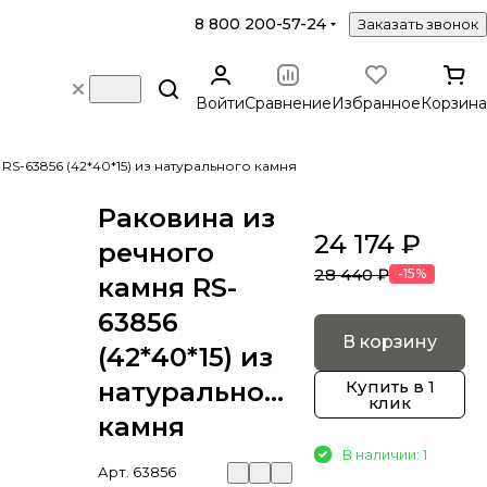
8 800 200-57-24
Заказать звонок
Войти
Сравнение
Избранное
Корзина
RS-63856 (42*40*15) из натурального камня
Раковина из
24 174 ₽
речного
28 440 ₽
-15%
камня RS-
63856
В корзину
(42*40*15) из
натурального
Купить в 1
клик
камня
В наличии: 1
Арт.
63856