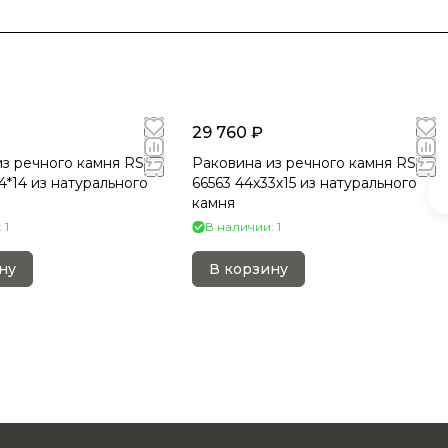
29 760 ₽
з речного камня RS-
Раковина из речного камня RS-
4*14 из натурального
66563 44х33х15 из натурального
камня
 1
В наличии: 1
ну
В корзину