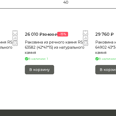
40
26 010 ₽
29 760 ₽
-15%
30 600 ₽
мня RS-
Раковина из речного камня RS-
Раковина и
ального
63582 (42*41*15) из натурального
64902 43*3
камня
камня
В наличии: 1
В наличии:
В корзину
В корзи