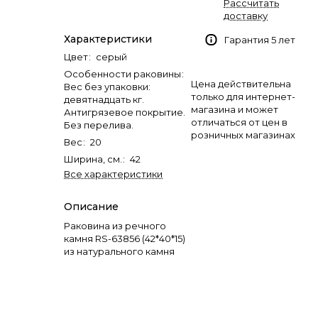
Рассчитать
доставку
Характеристики
Гарантия 5 лет
Цвет
:
серый
Особенности раковины
:
Цена действительна
Вес без упаковки:
только для интернет-
девятнадцать кг.
магазина и может
Антигрязевое покрытие.
отличаться от цен в
Без перелива.
розничных магазинах
Вес
:
20
Ширина, см.
:
42
Все характеристики
Описание
Раковина из речного
камня RS-63856 (42*40*15)
из натурального камня