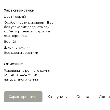
Характеристики
Цвет
:
серый
Особенности раковины
:
Вес
без упаковки: двадцать один
кг. Антигрязевое покрытие.
Без перелива.
Вес
:
21
Ширина, см.
:
44
Все характеристики
Описание
Раковина из речного камня
RS-64920 44*43*15 из
натурального камня
Характеристики
Как купить
Оплата
Доста