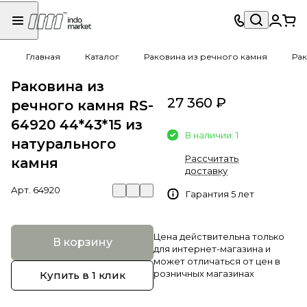
Главная
Каталог
Раковина из речного камня
Рак
Раковина из
27 360 ₽
речного камня RS-
64920 44*43*15 из
В наличии: 1
натурального
Рассчитать
камня
доставку
Арт.
64920
Гарантия 5 лет
Цена действительна только
В корзину
для интернет-магазина и
может отличаться от цен в
розничных магазинах
Купить в 1 клик