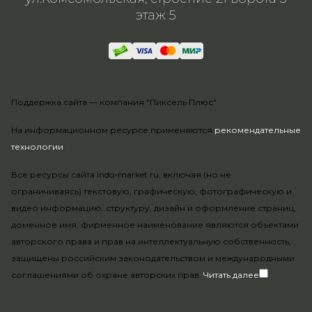
этаж 5
Поддержка сайта —
компания "Пиксель Плюс"
На информационном ресурсе применяются
рекомендательные
технологии
.
Все ресурсы сайта indo-market.ru, включая (но не
ограничиваясь) текстовую, графическую, фотографическую и
видео информацию, структуру, дизайн и оформление страниц,
доменное имя, фирменное наименование являются объектами
авторского права и прав на интеллектуальную собственность,
защищены российским законодательством и международными
соглашениями об охране авторских прав.
Читать далее