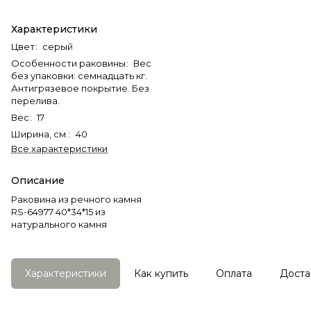
Характеристики
Цвет
:
серый
Особенности раковины
:
Вес
без упаковки: семнадцать кг.
Антигрязевое покрытие. Без
перелива.
Вес
:
17
Ширина, см.
:
40
Все характеристики
Описание
Раковина из речного камня
RS-64977 40*34*15 из
натурального камня
Характеристики
Как купить
Оплата
Доста