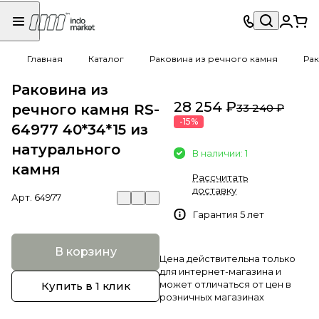
Главная
Каталог
Раковина из речного камня
Рак
Раковина из
28 254 ₽
речного камня RS-
33 240 ₽
-15%
64977 40*34*15 из
натурального
В наличии: 1
камня
Рассчитать
доставку
Арт.
64977
Гарантия 5 лет
В корзину
Цена действительна только
для интернет-магазина и
может отличаться от цен в
Купить в 1 клик
розничных магазинах