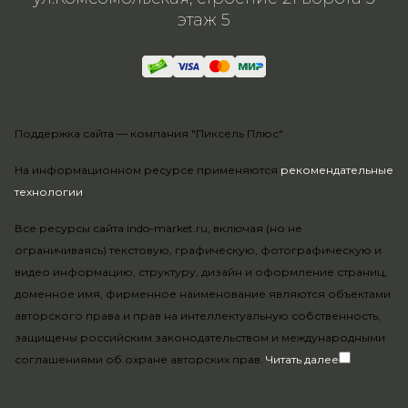
этаж 5
Поддержка сайта —
компания "Пиксель Плюс"
На информационном ресурсе применяются
рекомендательные
технологии
.
Все ресурсы сайта indo-market.ru, включая (но не
ограничиваясь) текстовую, графическую, фотографическую и
видео информацию, структуру, дизайн и оформление страниц,
доменное имя, фирменное наименование являются объектами
авторского права и прав на интеллектуальную собственность,
защищены российским законодательством и международными
соглашениями об охране авторских прав.
Читать далее