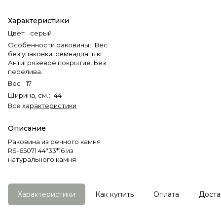
Характеристики
Цвет
:
серый
Особенности раковины
:
Вес
без упаковки: семнадцать кг.
Антигрязевое покрытие. Без
перелива.
Вес
:
17
Ширина, см.
:
44
Все характеристики
Описание
Раковина из речного камня
RS-65071 44*33*16 из
натурального камня
Характеристики
Как купить
Оплата
Доста