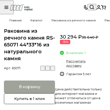
Главная
Каталог
Раковина из речного камня
Рак
Раковина из
30 294 ₽
речного камня RS-
35 640 ₽
-15%
65071 44*33*16 из
натурального
В наличии: 1
камня
Рассчитать
доставку
Арт.
65071
Гарантия 5 лет
В корзину
Цена действительна только
для интернет-магазина и
может отличаться от цен в
Купить в 1 клик
розничных магазинах