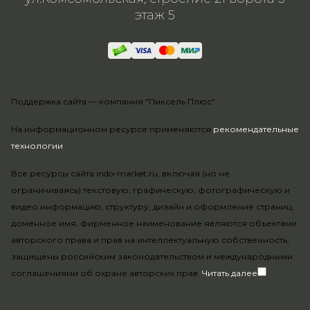
этаж 5
Поддержка сайта —
компания "Пиксель Плюс"
На информационном ресурсе применяются
рекомендательные
технологии
.
Все ресурсы сайта indo-market.ru, включая (но не
ограничиваясь) текстовую, графическую, фотографическую и
видео информацию, структуру, дизайн и оформление страниц,
доменное имя, фирменное наименование являются объектами
авторского права и прав на интеллектуальную собственность,
защищены российским законодательством и международными
соглашениями об охране авторских прав.
Читать далее