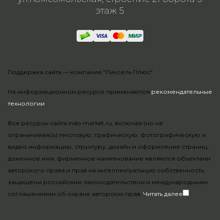
этаж 5
Поддержка сайта —
компания "Пиксель Плюс"
На информационном ресурсе применяются
рекомендательные
технологии
.
Все ресурсы сайта indo-market.ru, включая (но не
ограничиваясь) текстовую, графическую, фотографическую и
видео информацию, структуру, дизайн и оформление страниц,
доменное имя, фирменное наименование являются объектами
авторского права и прав на интеллектуальную собственность,
защищены российским законодательством и международными
соглашениями об охране авторских прав.
Читать далее