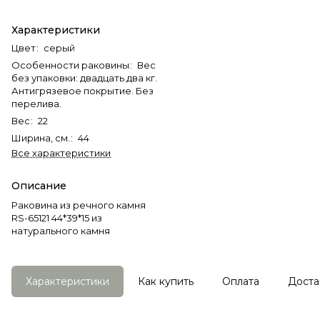
Характеристики
Цвет
:
серый
Особенности раковины
:
Вес
без упаковки: двадцать два кг.
Антигрязевое покрытие. Без
перелива.
Вес
:
22
Ширина, см.
:
44
Все характеристики
Описание
Раковина из речного камня
RS-65121 44*39*15 из
натурального камня
Характеристики
Как купить
Оплата
Доста