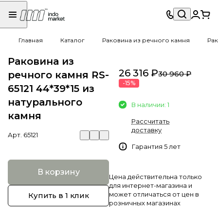
Главная
Каталог
Раковина из речного камня
Рак
Раковина из
26 316 ₽
речного камня RS-
30 960 ₽
-15%
65121 44*39*15 из
натурального
В наличии: 1
камня
Рассчитать
доставку
Арт.
65121
Гарантия 5 лет
В корзину
Цена действительна только
для интернет-магазина и
может отличаться от цен в
Купить в 1 клик
розничных магазинах