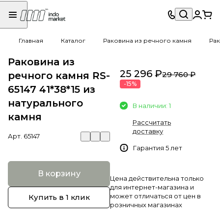
Главная
Каталог
Раковина из речного камня
Рак
Раковина из
25 296 ₽
речного камня RS-
29 760 ₽
-15%
65147 41*38*15 из
натурального
В наличии: 1
камня
Рассчитать
доставку
Арт.
65147
Гарантия 5 лет
В корзину
Цена действительна только
для интернет-магазина и
может отличаться от цен в
Купить в 1 клик
розничных магазинах