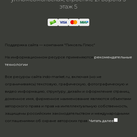
этаж 5
Поддержка сайта —
компания "Пиксель Плюс"
На информационном ресурсе применяются
рекомендательные
технологии
.
Все ресурсы сайта indo-market.ru, включая (но не
ограничиваясь) текстовую, графическую, фотографическую и
видео информацию, структуру, дизайн и оформление страниц,
доменное имя, фирменное наименование являются объектами
авторского права и прав на интеллектуальную собственность,
защищены российским законодательством и международными
соглашениями об охране авторских прав.
Читать далее