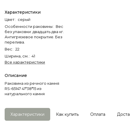
Характеристики
Цвет
:
серый
Особенности раковины
:
Вес
без упаковки: двадцать два кг.
Антигрязевое покрытие. Без
перелива.
Вес
:
22
Ширина, см.
:
41
Все характеристики
Описание
Раковина из речного камня
RS-65147 41*38*15 из
натурального камня
Характеристики
Как купить
Оплата
Доста